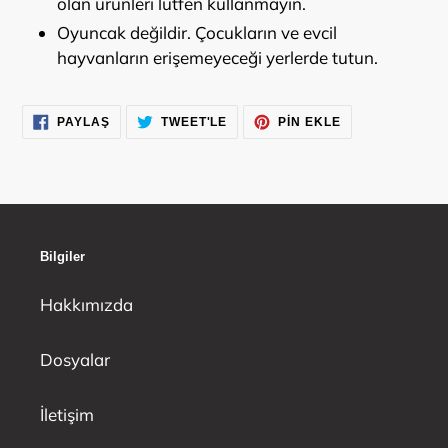
olan ürünleri lütfen kullanmayın.
Oyuncak değildir. Çocukların ve evcil
hayvanların erişemeyeceği yerlerde tutun.
FACEBOOK'TA
TWITTER'DA
PINTEREST'TE
PAYLAŞ
TWEET'LE
PIN EKLE
PAYLAŞ
TWEET'LE
PIN
EKLE
Bilgiler
Hakkımızda
Dosyalar
İletişim