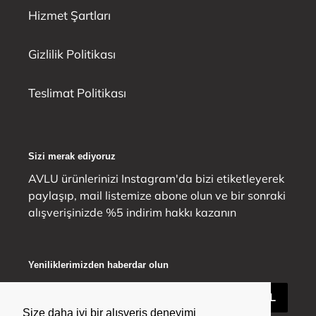
Hizmet Şartları
Gizlilik Politikası
Teslimat Politikası
Sizi merak ediyoruz
AVLU ürünlerinizi Instagram'da bizi etiketleyerek
paylaşıp, mail listemize abone olun ve bir sonraki
alışverişinizde %5 indirim hakkı kazanın
Yeniliklerimizden haberdar olun
ABONE OL
Size daha iyi bir alışveriş deneyimi
Size daha iyi bir alışveriş deneyimi