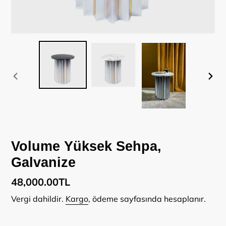
ÖNCEKI
SON
SLAYT
SLA
Volume Yüksek Sehpa,
Galvanize
Normal
48,000.00TL
fiyat
Vergi dahildir.
Kargo
, ödeme sayfasında hesaplanır.