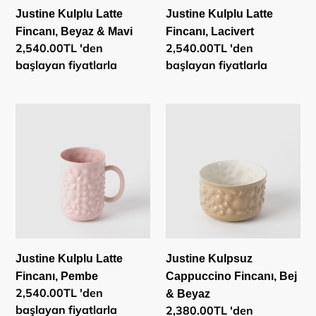
Justine Kulplu Latte
Justine Kulplu Latte
Fincanı, Beyaz & Mavi
Fincanı, Lacivert
Normal
2,540.00TL 'den
Normal
2,540.00TL 'den
fiyat
başlayan fiyatlarla
fiyat
başlayan fiyatlarla
Justine
Justine
Kulplu
Kulpsuz
Latte
Cappuccino
Fincanı,
Fincanı,
Pembe
Bej
&
Beyaz
Justine Kulplu Latte
Justine Kulpsuz
Fincanı, Pembe
Cappuccino Fincanı, Bej
Normal
2,540.00TL 'den
& Beyaz
fiyat
başlayan fiyatlarla
Normal
2,380.00TL 'den