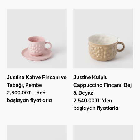
Justine
Justine
Kahve
Kulplu
Fincanı
Cappuccino
ve
Fincanı,
Tabağı,
Bej
Pembe
&
Beyaz
Justine Kahve Fincanı ve
Justine Kulplu
Tabağı, Pembe
Cappuccino Fincanı, Bej
Normal
2,600.00TL 'den
& Beyaz
fiyat
başlayan fiyatlarla
Normal
2,540.00TL 'den
fiyat
başlayan fiyatlarla
Justine
Justine
Kulplu
Kulplu