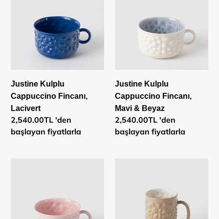
Cappuccino
Cappuccino
Fincanı,
Fincanı,
Lacivert
Mavi
&
Beyaz
Justine Kulplu
Justine Kulplu
Cappuccino Fincanı,
Cappuccino Fincanı,
Lacivert
Mavi & Beyaz
Normal
2,540.00TL 'den
Normal
2,540.00TL 'den
fiyat
başlayan fiyatlarla
fiyat
başlayan fiyatlarla
Justine
Justine
Kulplu
Kulplu
Cappuccino
Latte
Fincanı,
Fincanı,
Pembe
Bej