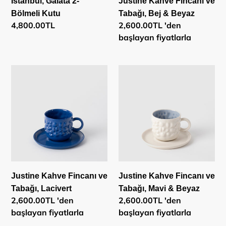
İstanbul, Galata 2-
Justine Kahve Fincanı ve
Bölmeli Kutu
Tabağı, Bej & Beyaz
Normal
4,800.00TL
Normal
2,600.00TL 'den
fiyat
fiyat
başlayan fiyatlarla
Justine
Justine
Kahve
Kahve
Fincanı
Fincanı
ve
ve
Tabağı,
Tabağı,
Lacivert
Mavi
&
Beyaz
Justine Kahve Fincanı ve
Justine Kahve Fincanı ve
Tabağı, Lacivert
Tabağı, Mavi & Beyaz
Normal
2,600.00TL 'den
Normal
2,600.00TL 'den
fiyat
başlayan fiyatlarla
fiyat
başlayan fiyatlarla