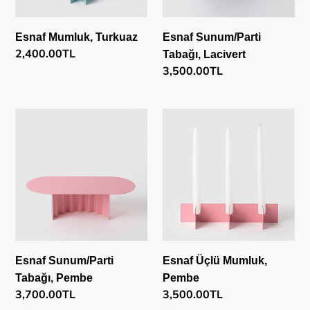
Esnaf Mumluk, Turkuaz
Esnaf Sunum/Parti
Normal
2,400.00TL
Tabağı, Lacivert
fiyat
Normal
3,500.00TL
fiyat
Esnaf
Esnaf
Sunum/Parti
Üçlü
Tabağı,
Mumluk,
Pembe
Pembe
Esnaf Sunum/Parti
Esnaf Üçlü Mumluk,
Tabağı, Pembe
Pembe
Normal
3,700.00TL
Normal
3,500.00TL