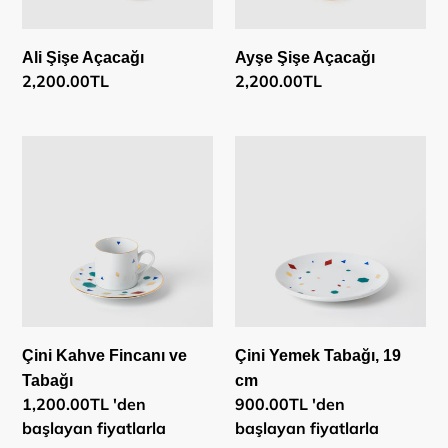
:
Ali Şişe Açacağı
Ayşe Şişe Açacağı
Normal
2,200.00TL
Normal
2,200.00TL
fiyat
fiyat
Çini
Çini
Kahve
Yemek
Fincanı
Tabağı,
ve
19
Tabağı
cm
Çini Kahve Fincanı ve
Çini Yemek Tabağı, 19
Tabağı
cm
Normal
1,200.00TL 'den
Normal
900.00TL 'den
fiyat
başlayan fiyatlarla
fiyat
başlayan fiyatlarla