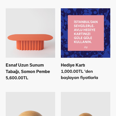
fiyat
fiyat
Esnaf
Hediye
Uzun
Kartı
Sunum
Tabağı,
Somon
Pembe
Esnaf Uzun Sunum
Hediye Kartı
Normal
1,000.00TL 'den
Tabağı, Somon Pembe
fiyat
başlayan fiyatlarla
Normal
5,600.00TL
fiyat
İstanbul,
İstanbul,
Aya
Bebek
2-
Tek-
Bölmeli
Bölmeli