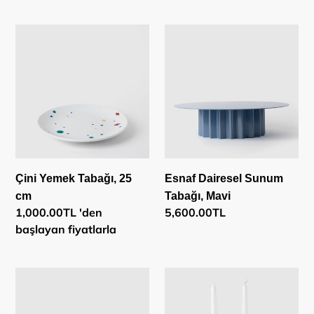
Çini
Esnaf
Yemek
Dairesel
Tabağı,
Sunum
25
Tabağı,
cm
Mavi
Çini Yemek Tabağı, 25
Esnaf Dairesel Sunum
cm
Tabağı, Mavi
Normal
1,000.00TL 'den
Normal
5,600.00TL
fiyat
başlayan fiyatlarla
fiyat
Esnaf
Esnaf
İkili
Mumluk,
Sunum/Parti
Lacivert