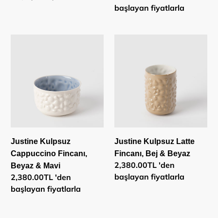
fiyat
başlayan fiyatlarla
Justine
Justine
Kulpsuz
Kulpsuz
Cappuccino
Latte
Fincanı,
Fincanı,
Beyaz
Bej
&
&
Mavi
Beyaz
Justine Kulpsuz
Justine Kulpsuz Latte
Cappuccino Fincanı,
Fincanı, Bej & Beyaz
Normal
2,380.00TL 'den
Beyaz & Mavi
fiyat
başlayan fiyatlarla
Normal
2,380.00TL 'den
fiyat
başlayan fiyatlarla