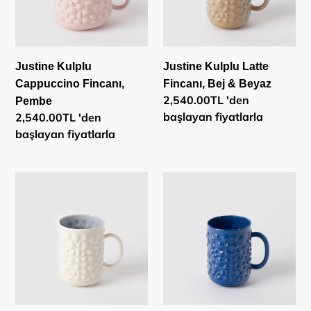
&
Beyaz
Justine Kulplu
Justine Kulplu Latte
Cappuccino Fincanı,
Fincanı, Bej & Beyaz
Normal
2,540.00TL 'den
Pembe
fiyat
başlayan fiyatlarla
Normal
2,540.00TL 'den
fiyat
başlayan fiyatlarla
Justine
Justine
Kulplu
Kulplu
Latte
Latte
Fincanı,
Fincanı,
Beyaz
Lacivert
&
Mavi