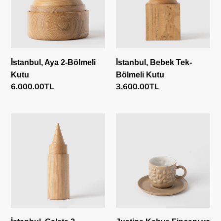
Kutu
Kutu
İstanbul, Aya 2-Bölmeli
İstanbul, Bebek Tek-
Kutu
Bölmeli Kutu
Normal
6,000.00TL
Normal
3,600.00TL
fiyat
fiyat
İstanbul,
Justine
Galata
Kahve
2-
Fincanı
Bölmeli
ve
Kutu
Tabağı,
Bej
&
Beyaz