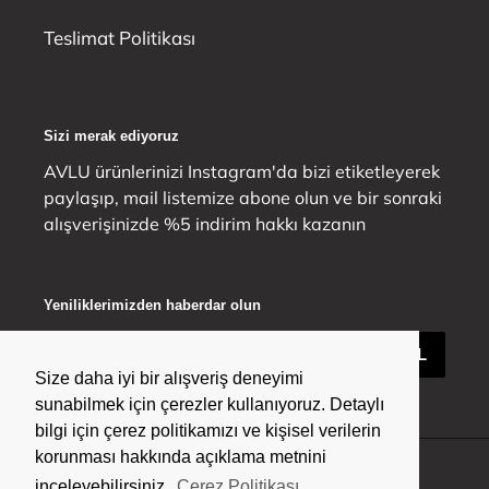
Teslimat Politikası
Sizi merak ediyoruz
AVLU ürünlerinizi Instagram'da bizi etiketleyerek
paylaşıp, mail listemize abone olun ve bir sonraki
alışverişinizde %5 indirim hakkı kazanın
Yeniliklerimizden haberdar olun
ABONE OL
Size daha iyi bir alışveriş deneyimi
Size daha iyi bir alışveriş deneyimi
sunabilmek için çerezler kullanıyoruz. Detaylı
sunabilmek için çerezler kullanıyoruz. Detaylı
bilgi için çerez politikamızı ve kişisel verilerin
bilgi için çerez politikamızı ve kişisel verilerin
korunması hakkında açıklama metnini
korunması hakkında açıklama metnini
Facebook
Pinterest
Instagram
Vimeo
inceleyebilirsiniz.
inceleyebilirsiniz.
Çerez Politikası
Çerez Politikası