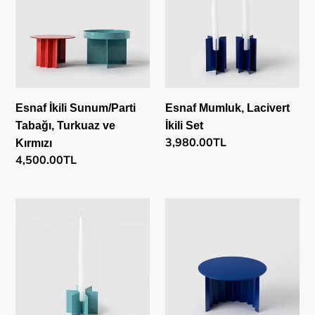
Tabağı,
İkili
Turkuaz
Set
ve
Kırmızı
Esnaf İkili Sunum/Parti
Esnaf Mumluk, Lacivert
Tabağı, Turkuaz ve
İkili Set
Normal
3,980.00TL
Kırmızı
fiyat
Normal
4,500.00TL
fiyat
Esnaf
Esnaf
Mumluk,
Sunum/Parti
Turkuaz
Tabağı,
Lacivert