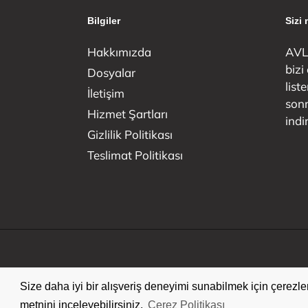
Bilgiler
Sizi
Hakkımızda
AVLU
bizi
Dosyalar
list
İletişim
sonr
Hizmet Şartları
indi
Gizlilik Politikası
Teslimat Politikası
Size daha iyi bir alışveriş deneyimi sunabilmek için çerezler
Size daha iyi bir alışveriş deneyimi sunabilmek için çerezler
metnini inceleyebilirsiniz.
metnini inceleyebilirsiniz.
Çerez Politikası
Çerez Politikası