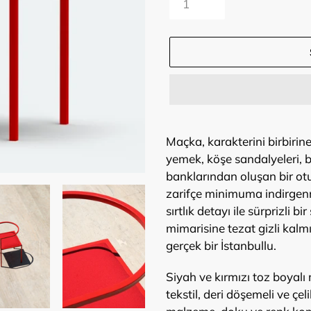
Ürün,
sepetinize
Maçka, karakterini birbirin
ekleniyor
yemek, köşe sandalyeleri, b
banklarından oluşan bir o
zarifçe minimuma indirgen
sırtlık detayı ile sürprizli b
mimarisine tezat gizli kal
gerçek bir İstanbullu.
Siyah ve kırmızı toz boyalı 
tekstil, deri döşemeli ve çe