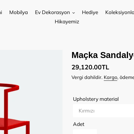
i
Mobilya
Ev Dekorasyon
Hediye
Koleksiyonla
Hikayemiz
Maçka Sandalye
Normal
29,120.00TL
fiyat
Vergi dahildir.
Kargo
, ödeme
Upholstery material
Adet