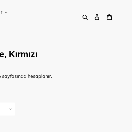
r
Ara
Oturum aç
Sepet
, Kırmızı
 sayfasında hesaplanır.