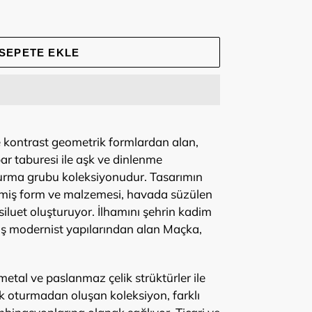
SEPETE EKLE
e kontrast geometrik formlardan alan,
ar taburesi ile aşk ve dinlenme
turma grubu koleksiyonudur. Tasarımın
miş form ve malzemesi, havada süzülen
ir siluet oluşturuyor. İlhamını şehrin kadim
mış modernist yapılarından alan Maçka,
metal ve paslanmaz çelik strüktürler ile
lik oturmadan oluşan koleksiyon, farklı