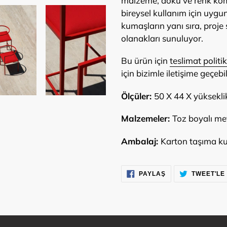
malzeme, doku ve renk komb
bireysel kullanım için uyg
kumaşların yanı sıra, proje
olanakları sunuluyor.
Bu ürün için
teslimat politi
için bizimle iletişime geçebil
Ölçüler:
50 X 44 X yüksekli
Malzemeler:
Toz boyalı me
Ambalaj:
Karton taşıma k
FACEBOOK'TA
PAYLAŞ
TWEET'LE
PAYLAŞ