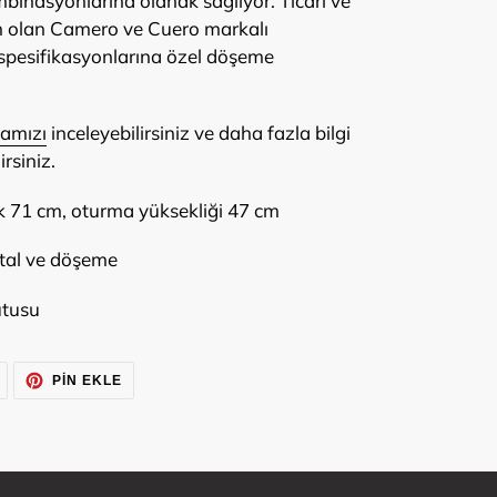
inasyonlarına olanak sağlıyor. Ticari ve
un olan Camero ve Cuero markalı
 spesifikasyonlarına özel döşeme
kamızı
inceleyebilirsiniz ve daha fazla bilgi
irsiniz.
k 71 cm, oturma yüksekliği 47 cm
tal ve döşeme
utusu
TWITTER'DA
PINTEREST'TE
PIN EKLE
TWEET'LE
PIN
EKLE