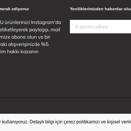
 merak ediyoruz
Yeniliklerimizden haberdar olu
 ürünlerinizi Instagram'da
 etiketleyerek paylaşıp, mail
emize abone olun ve bir
aki alışverişinizde %5
rim hakkı kazanın
 kullanıyoruz. Detaylı bilgi için çerez politikamızı ve kişisel ve
 kullanıyoruz. Detaylı bilgi için çerez politikamızı ve kişisel ve
© 2026