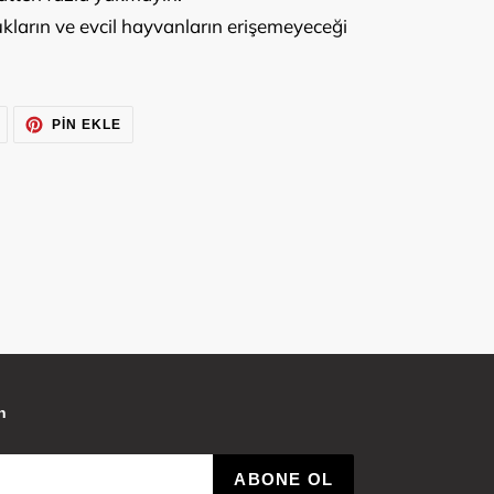
kların ve evcil hayvanların erişemeyeceği
TWITTER'DA
PINTEREST'TE
PIN EKLE
TWEET'LE
PIN
EKLE
n
ABONE OL