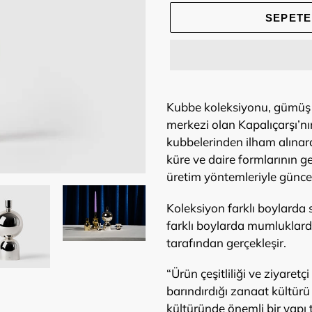
SEPETE
Ürün,
sepetinize
Kubbe koleksiyonu, gümüş iş
ekleniyor
merkezi olan Kapalıçarşı’nı
kubbelerinden ilham alınar
küre ve daire formlarının ge
üretim yöntemleriyle günce
Koleksiyon farklı boylarda
farklı boylarda mumluklard
tarafından gerçekleşir.
“Ürün çeşitliliği ve ziyaretç
barındırdığı zanaat kültürü
kültüründe önemli bir yapı t