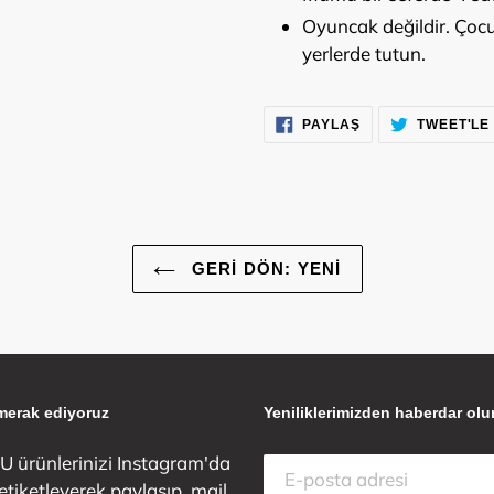
Oyuncak değildir. Çocu
yerlerde tutun.
FACEBOOK'TA
PAYLAŞ
TWEET'LE
PAYLAŞ
GERI DÖN: YENI
 merak ediyoruz
Yeniliklerimizden haberdar olu
 ürünlerinizi Instagram'da
 etiketleyerek paylaşıp, mail