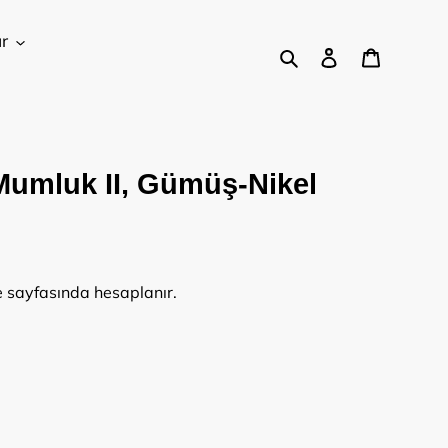
r
Ara
Oturum aç
Sepet
umluk II, Gümüş-Nikel
 sayfasında hesaplanır.