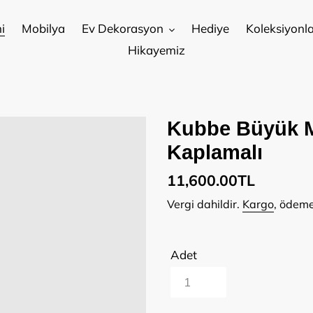
i
Mobilya
Ev Dekorasyon
Hediye
Koleksiyonla
Hikayemiz
Kubbe Büyük M
Kaplamalı
Normal
11,600.00TL
fiyat
Vergi dahildir.
Kargo
, ödeme
Adet