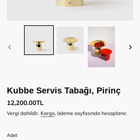
ÖNCEKI
SON
SLAYT
SLA
Kubbe Servis Tabağı, Pirinç
Normal
12,200.00TL
fiyat
Vergi dahildir.
Kargo
, ödeme sayfasında hesaplanır.
Adet