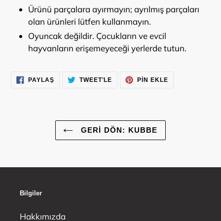
Ürünü parçalara ayırmayın; ayrılmış parçaları
olan ürünleri lütfen kullanmayın.
Oyuncak değildir. Çocukların ve evcil
hayvanların erişemeyeceği yerlerde tutun.
FACEBOOK'TA
TWITTER'DA
PINTEREST'TE
PAYLAŞ
TWEET'LE
PIN EKLE
PAYLAŞ
TWEET'LE
PIN
EKLE
GERI DÖN: KUBBE
Bilgiler
Hakkımızda