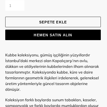
SEPETE EKLE
HEMEN SATIN ALIN
Ürün,
sepetinize
Kubbe koleksiyonu, gümüş işçiliğinin yüzyıllardır
ekleniyor
İstanbul’daki merkezi olan Kapalıçarşı’nın avlu,
dükkan ve atölyelerinin kubbelerinden ilham alınarak
tasarlanmıştır. Koleksiyonda kubbe, küre ve daire
formlarının geometrik ilişkileri irdelenerek, geleneksel
üretim yöntemleriyle güncel tasarım objelerine
dönüşür.
Koleksiyon farklı boylarda sunum tabakları, kaseler,
şampanyalık ve farklı boylarda mumluklardan oluşur